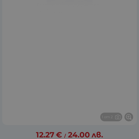
1 от 2
12.27
€
24.00
лв.
/