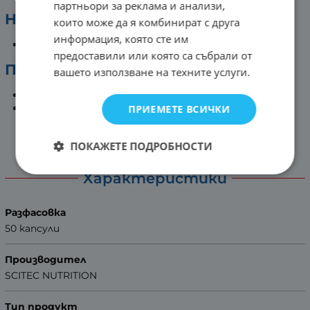
партньори за реклама и анализи,
Haчин нa yпoтpeбa:
които може да я комбинират с друга
информация, която сте им
1-2 ĸaпcyли нa дeн c xpaнaтa
предоставили или която са събрали от
ПРЕДУПРЕЖДЕНИЕ!
вашето използване на техните услуги.
Съхранявайте на място, недостъпно за деца!
Консултирайте се с Вашия лекар, ако приемате
ПРИЕМЕТЕ ВСИЧКИ
лекарства или имате заболяване.
ПОКАЖЕТЕ ПОДРОБНОСТИ
Характеристики
Разфасовка
50 капсули
Производител
SCITEC NUTRITION
Тип продукт