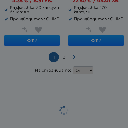
4.35
€
8.51
лв.
22.50
€
44.01
лв.
/
/
Разфасовка: 30 капсули
Разфасовка: 120
блистер
капсули
Производител : OLIMP
Производител : OLIMP
КУПИ
КУПИ
1
2
На страница по: