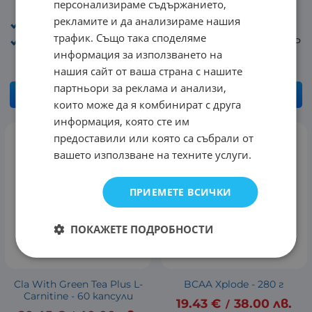
персонализираме съдържанието,
29.14
€
56.99
лв.
12.27
€
24.00
лв.
/
/
рекламите и да анализираме нашия
Разфасовка: 504 г
Разфасовка: 1000 г
трафик. Също така споделяме
Производител : OLIMP
Производител : OLIMP
информация за използването на
нашия сайт от ваша страна с нашите
партньори за реклама и анализи,
КУПИ
КУПИ
които може да я комбинират с друга
информация, която сте им
предоставили или която са събрали от
вашето използване на техните услуги.
ПРИЕМЕТЕ ВСИЧКИ
ПОКАЖЕТЕ ПОДРОБНОСТИ
Cla With Green Tea Plus L-
BCAA Xplode - 280 г
Carnitine - 60 капсули
19.43
€
38.00
лв.
/