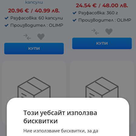
капсули
24.54
€
48.00
лв.
/
20.96
€
40.99
лв.
/
Разфасовка: 360 г
Разфасовка: 60 капсули
Производител : OLIMP
Производител : OLIMP
КУПИ
КУПИ
Този уебсайт използва
бисквитки
Ние използваме бисквитки, за да
Flex Xplode - 504 г
Carbo Nox - 1000 г