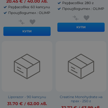
20.45
€
40.00
лв.
/
Разфасовка: 280 г
Разфасовка: 60 капсули
Производител : OLIMP
Производител : OLIMP
КУПИ
КУПИ
Liporazor - 90 капсули
Creatine Monohydrate на
прах - 250 г
31.70
€
62.00
лв.
/
32.72
€
63.99
лв.
/