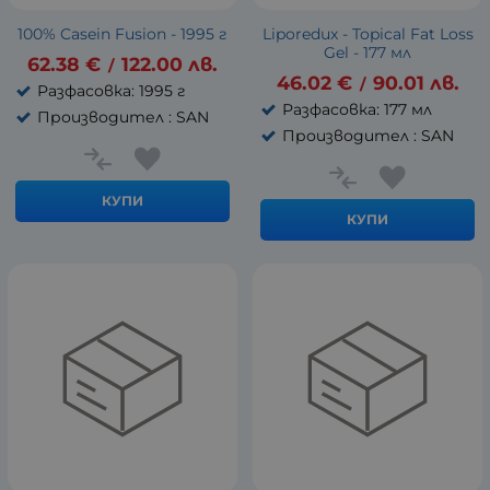
100% Casein Fusion - 1995 г
Liporedux - Topical Fat Loss
Gel - 177 мл
62.38
€
122.00
лв.
/
46.02
€
90.01
лв.
/
Разфасовка: 1995 г
Разфасовка: 177 мл
Производител : SAN
Производител : SAN
КУПИ
КУПИ