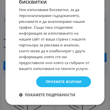
бисквитки
Ние използваме бисквитки, за да
персонализираме съдържанието,
Витамин D-3 1000 IU - 180
100% Casein Fusion - 997 г
рекламите и да анализираме нашия
дражета
47.04
€
92.00
лв.
трафик. Също така споделяме
/
11.25
€
22.00
лв.
/
Разфасовка: 997 г
информация за използването на
Разфасовка: 180
Производител : SAN
нашия сайт от ваша страна с нашите
дражета
партньори за реклама и анализи,
Производител : SAN
които може да я комбинират с друга
информация, която сте им
КУПИ
предоставили или която са събрали от
КУПИ
вашето използване на техните услуги.
ПРИЕМЕТЕ ВСИЧКИ
ПОКАЖЕТЕ ПОДРОБНОСТИ