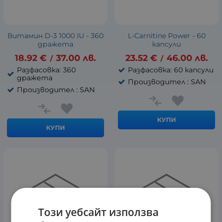
Витамин D-3 1000 IU - 360
L-Carnitine Power - 60
дражета
капсули
18.92
€
37.00
лв.
23.52
€
46.00
лв.
/
/
Разфасовка: 360
Разфасовка: 60 капсули
дражета
Производител : SAN
Производител : SAN
КУПИ
КУПИ
Този уебсайт използва